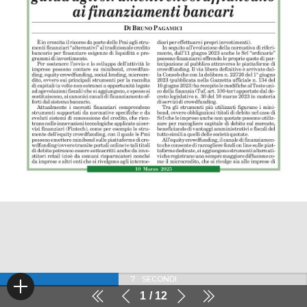
7
SECONDI
1
12