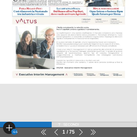
7
SECONDI
1
75
44