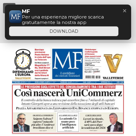
Menu
✕
MF
Per una esperienza migliore scarica
gratuitamente la nostra app
DOWNLOAD