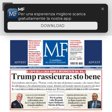
Menu
✕
MF
Per una esperienza migliore scarica
gratuitamente la nostra app
DOWNLOAD