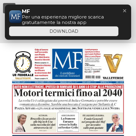
Menu
✕
MF
Per una esperienza migliore scarica
gratuitamente la nostra app
DOWNLOAD