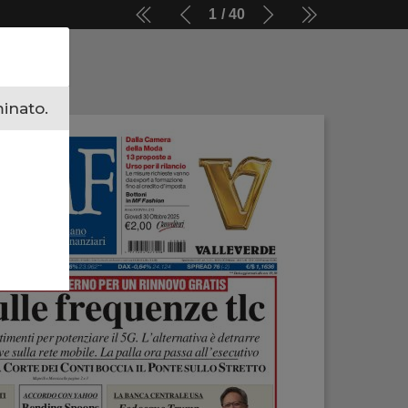
1
40
minato.