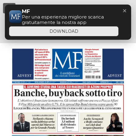
Menu
✕
MF
Per una esperienza migliore scarica
gratuitamente la nostra app
DOWNLOAD