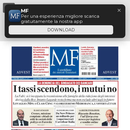
Menu
✕
MF
Per una esperienza migliore scarica
gratuitamente la nostra app
DOWNLOAD