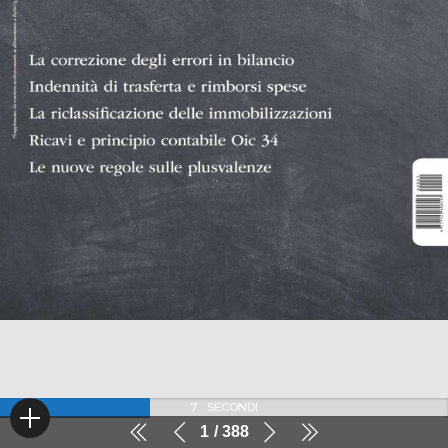
7
SECONDI
1
388