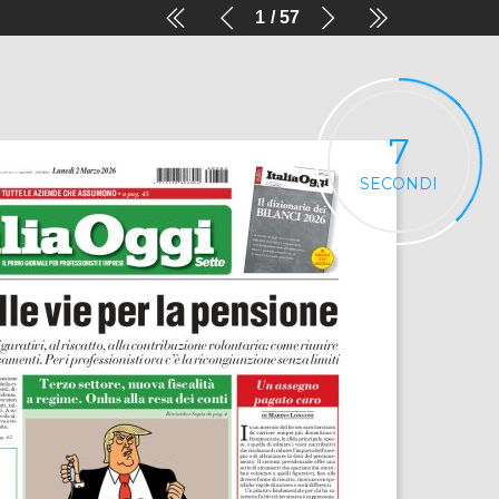
1
57
6
SECONDI