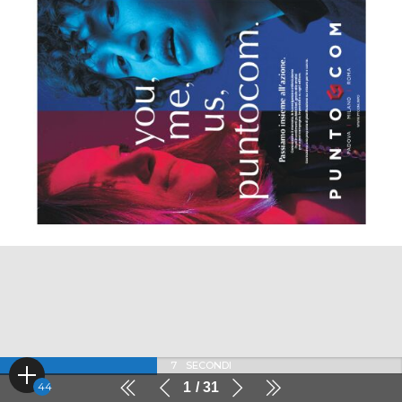
6
SECONDI
1
31
44