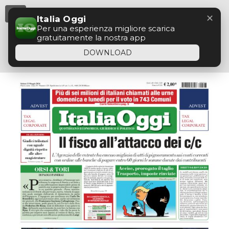
Menu
✕
Italia Oggi
Per una esperienza migliore scarica
gratuitamente la nostra app
DOWNLOAD